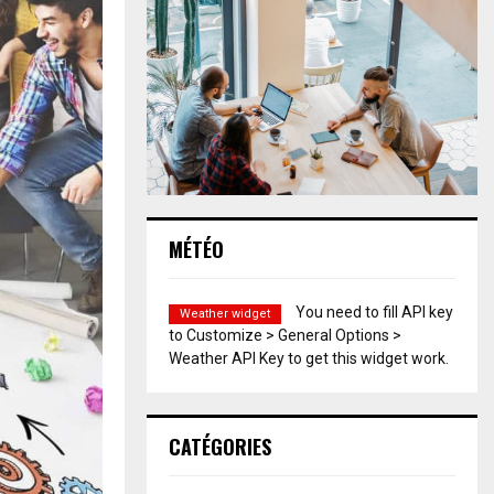
MÉTÉO
You need to fill API key
Weather widget
to Customize > General Options >
Weather API Key to get this widget work.
CATÉGORIES