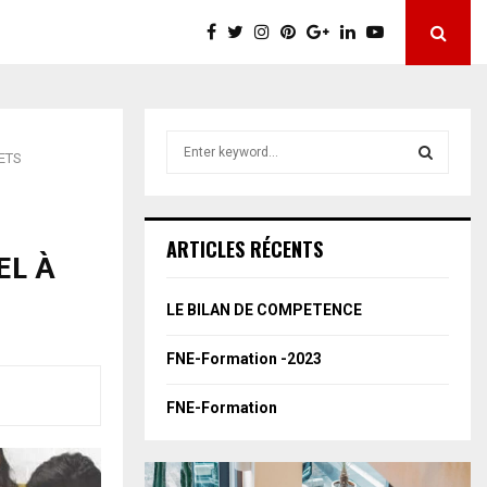
S
ETS
e
a
S
r
c
E
ARTICLES RÉCENTS
EL À
h
f
A
o
LE BILAN DE COMPETENCE
r
R
:
FNE-Formation -2023
C
FNE-Formation
H