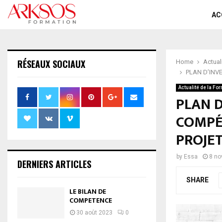
AC
RÉSEAUX SOCIAUX
Home
Actual
PLAN D’INV
Actualité de la Fo
PLAN D
COMPÉT
PROJE
by
Essa
8 no
DERNIERS ARTICLES
SHARE
LE BILAN DE
COMPETENCE
30 août 2023
0