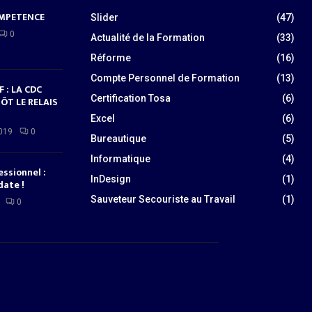
OMPETENCE
Slider
(47)
0
Actualité de la Formation
(33)
Réforme
(16)
Compte Personnel de Formation
(13)
 : LA CDC
Certification Tosa
(6)
ÔT LE RELAIS
Excel
(6)
019
0
Bureautique
(5)
Informatique
(4)
essionnel :
InDesign
(1)
date !
Sauveteur Secouriste au Travail
(1)
0