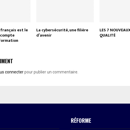
 français est le
La cybersécurité, une filière
LES 7 NOUVEAUX
e compte
d’avenir
QUALITÉ
 formation
MMENT
us connecter
pour publier un commentaire.
RÉFORME