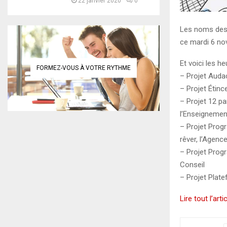
22 janvier 2020
0
Les noms des p
ce mardi 6 nov
Et voici les h
FORMEZ-VOUS À VOTRE RYTHME
– Projet Auda
– Projet Étinc
– Projet 12 pa
l’Enseignemen
– Projet Prog
rêver, l’Agenc
– Projet Prog
Conseil
– Projet Plate
Lire tout l’arti