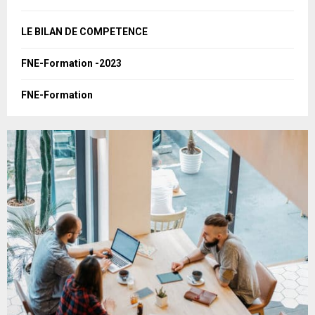
f
A
o
LE BILAN DE COMPETENCE
r
R
:
FNE-Formation -2023
C
FNE-Formation
H