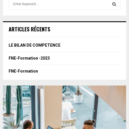
S
e
a
S
r
c
E
ARTICLES RÉCENTS
h
f
A
o
LE BILAN DE COMPETENCE
r
R
:
FNE-Formation -2023
C
FNE-Formation
H