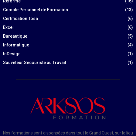
Réforme
(16)
Compte Personnel de Formation
(13)
Certification Tosa
(6)
Excel
(6)
Bureautique
(5)
Informatique
(4)
InDesign
(1)
Sauveteur Secouriste au Travail
(1)
Nos formations sont dispensées dans tout le Grand Ouest, sur le lieu