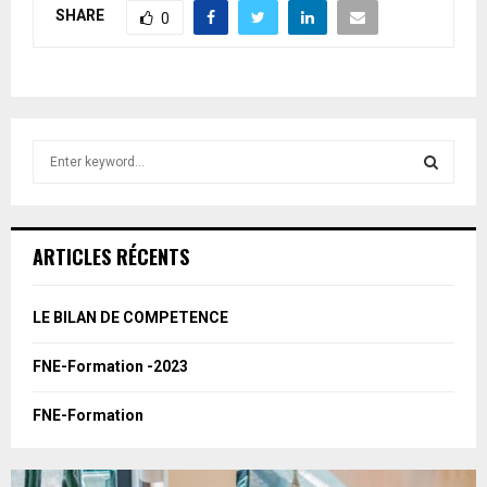
SHARE
0
S
e
a
S
r
c
E
ARTICLES RÉCENTS
h
f
A
o
LE BILAN DE COMPETENCE
r
R
:
FNE-Formation -2023
C
FNE-Formation
H