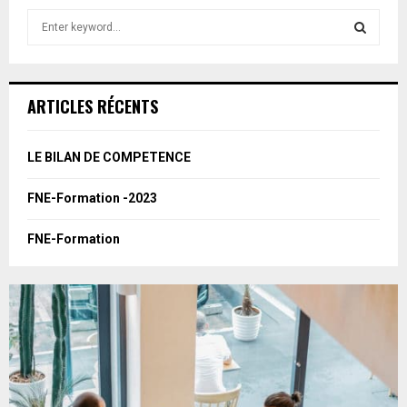
S
e
a
S
r
c
E
ARTICLES RÉCENTS
h
f
A
o
LE BILAN DE COMPETENCE
r
R
:
FNE-Formation -2023
C
FNE-Formation
H