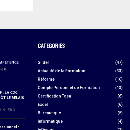
CATEGORIES
OMPETENCE
Slider
(47)
0
Actualité de la Formation
(33)
Réforme
(16)
Compte Personnel de Formation
(13)
 : LA CDC
Certification Tosa
(6)
ÔT LE RELAIS
Excel
(6)
019
0
Bureautique
(5)
Informatique
(4)
essionnel :
InDesign
(1)