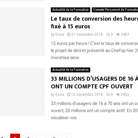
Actualité de la Formation
Compte Personnel de Formati
Le taux de conversion des heur
fixé à 15 euros
by
Essa
21 novembre 2018
0
2467
15 euros par heure ! C’est le taux de convers
le projet de décret présenté au Cnefop hier 2
monétise ainsi
Actualité de la Formation
33 MILLIONS D’USAGERS DE 16 
ONT UN COMPTE CPF OUVERT
by
Essa
15 novembre 2018
0
2422
33 millions d’usagers de 16 à 70 ans ont un
ouvert, 20 millions ont un compte actif. En 20
visualiser vos