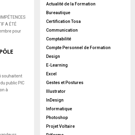
Actualité de la Formation
Bureautique
COMPÉTENCES
Certification Tosa
IF A ÉTÉ
Communication
tembre pour
Comptabilité
Compte Personnel de Formation
 PÔLE
Design
E-Learning
Excel
i souhaitent
Gestes et Postures
u public PIC
ion à
Illustrator
InDesign
Informatique
Photoshop
Projet Voltaire
mandeurs
Réforme