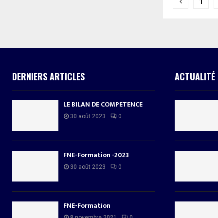
Pagina
1
des
publica
DERNIERS ARTICLES
ACTUALITÉ
LE BILAN DE COMPETENCE
30 août 2023
0
FNE-Formation -2023
30 août 2023
0
FNE-Formation
8 novembre 2021
0