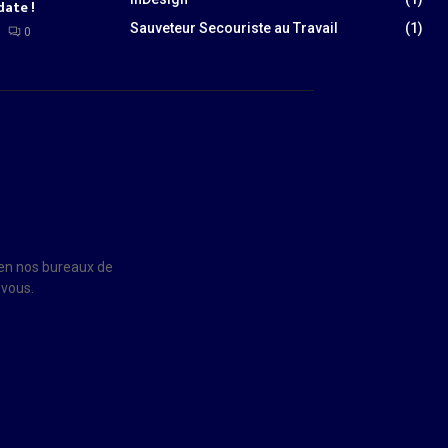
date !
Sauveteur Secouriste au Travail
(1)
0
u en nos bureaux de
 vous.