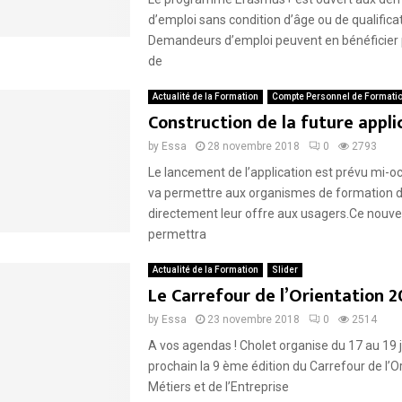
d’emploi sans condition d’âge ou de qualificat
Demandeurs d’emploi peuvent en bénéficier 
de
Actualité de la Formation
Compte Personnel de Formati
Construction de la future appli
by
Essa
28 novembre 2018
0
2793
Le lancement de l’application est prévu mi-o
va permettre aux organismes de formation 
directement leur offre aux usagers.Ce nouvel
permettra
Actualité de la Formation
Slider
Le Carrefour de l’Orientation 2
by
Essa
23 novembre 2018
0
2514
A vos agendas ! Cholet organise du 17 au 19 
prochain la 9 ème édition du Carrefour de l’O
Métiers et de l’Entreprise