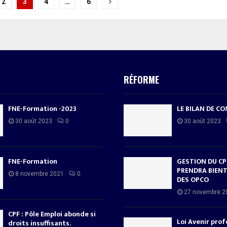
tion
2
3
4
…
6
tions
RÉFORME
FNE-Formation -2023
LE BILAN DE C
30 août 2023
0
30 août 2023
FNE-Formation
GESTION DU CPF
PRENDRA BIENT
8 novembre 2021
0
DES OPCO
27 novembre 2
CPF : Pôle Emploi abonde si
Loi Avenir prof
droits insuffisants.