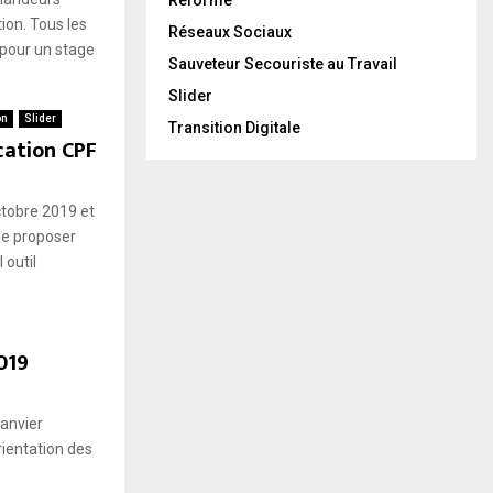
ion. Tous les
Réseaux Sociaux
pour un stage
Sauveteur Secouriste au Travail
Slider
on
Slider
Transition Digitale
cation CPF
ctobre 2019 et
de proposer
 outil
019
janvier
rientation des