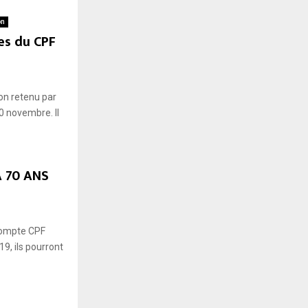
on
es du CPF
ion retenu par
0 novembre. Il
À 70 ANS
 compte CPF
19, ils pourront