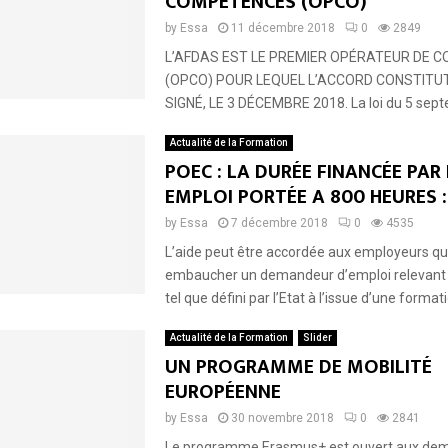
COMPÉTENCES (OPCO)
by
Essa
11 décembre 2018
0
2849
L’AFDAS EST LE PREMIER OPÉRATEUR DE 
(OPCO) POUR LEQUEL L’ACCORD CONSTITUT
SIGNÉ, LE 3 DÉCEMBRE 2018. La loi du 5 sep
Actualité de la Formation
POEC : LA DURÉE FINANCÉE PAR
EMPLOI PORTÉE A 800 HEURES :
by
Essa
7 décembre 2018
0
4535
L’aide peut être accordée aux employeurs qu
embaucher un demandeur d’emploi relevant d
tel que défini par l’Etat à l’issue d’une format
Actualité de la Formation
Slider
UN PROGRAMME DE MOBILITÉ
EUROPÉENNE
by
Essa
30 novembre 2018
0
2841
Le programme Erasmus+ est ouvert aux de