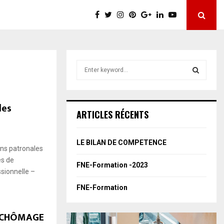
S
e
a
S
r
des
c
E
ARTICLES RÉCENTS
h
f
A
o
LE BILAN DE COMPETENCE
ons patronales
r
R
:
es de
FNE-Formation -2023
C
sionnelle –
FNE-Formation
H
E CHÔMAGE