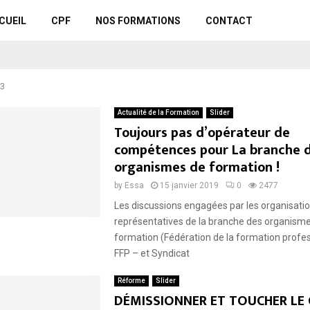
CUEIL
CPF
NOS FORMATIONS
CONTACT
 3
Actualité de la Formation
Slider
Toujours pas d’opérateur de
compétences pour La branche 
organismes de formation !
by
Essa
15 janvier 2019
0
2477
Les discussions engagées par les organisati
représentatives de la branche des organism
formation (Fédération de la formation profes
FFP – et Syndicat
Réforme
Slider
DÉMISSIONNER ET TOUCHER L