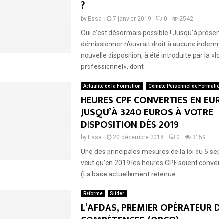
?
by
Essa
7 janvier 2019
0
2542
Oui c’est désormais possible ! Jusqu’à présen
démissionner n’ouvrait droit à aucune indemn
nouvelle disposition, à été introduite par la «l
professionnel», dont
Actualité de la Formation
Compte Personnel de Formati
HEURES CPF CONVERTIES EN EUR
JUSQU’À 3240 EUROS À VOTRE
DISPOSITION DÈS 2019
by
Essa
20 décembre 2018
0
3159
Une des principales mesures de la loi du 5 
veut qu’en 2019 les heures CPF soient conver
(La base actuellement retenue
Réforme
Slider
L’AFDAS, PREMIER OPÉRATEUR 