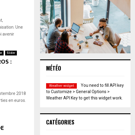
t,
isation. Une
oi avenir
on
Slider
OS :
MÉTÉO
You need to fill API key
Weather widget
to Customize > General Options >
septembre 2018
Weather API Key to get this widget work.
ties en euros.
CATÉGORIES
DE