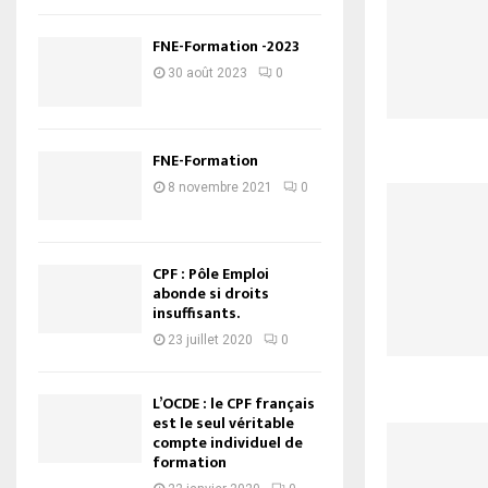
FNE-Formation -2023
30 août 2023
0
FNE-Formation
8 novembre 2021
0
CPF : Pôle Emploi
abonde si droits
insuffisants.
23 juillet 2020
0
L’OCDE : le CPF français
est le seul véritable
compte individuel de
formation