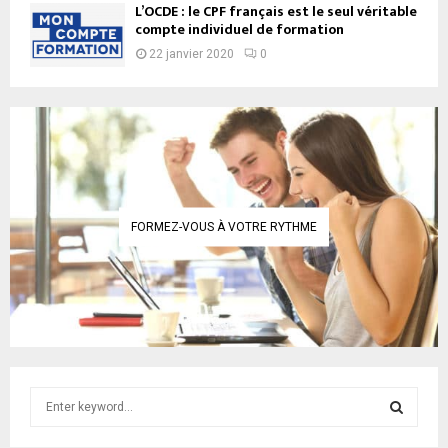
L’OCDE : le CPF français est le seul véritable
compte individuel de formation
22 janvier 2020
0
FORMEZ-VOUS À VOTRE RYTHME
S
e
a
S