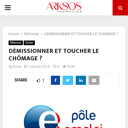
PRIMARY
MENU
Home
Réforme
DÉMISSIONNER ET TOUCHER LE CHÔMAGE ?
Réforme
Slider
DÉMISSIONNER ET TOUCHER LE
CHÔMAGE ?
by
Essa
7 janvier 2019
0
2539
SHARE
1