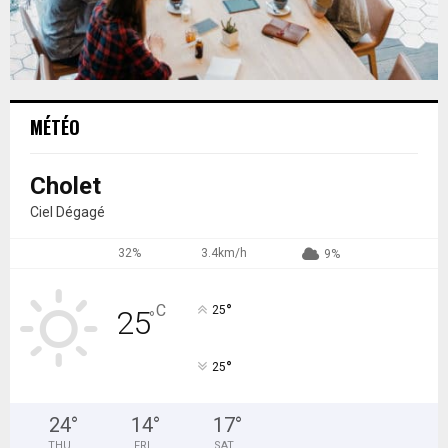
MÉTÉO
Cholet
Ciel Dégagé
32%
3.4km/h
9%
°
C
25
25
°
°
25
24
°
14
°
17
°
THU
FRI
SAT