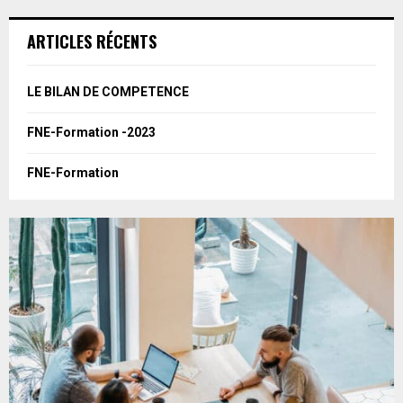
r
c
E
ARTICLES RÉCENTS
h
f
A
o
LE BILAN DE COMPETENCE
r
R
:
FNE-Formation -2023
C
FNE-Formation
H