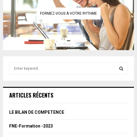
FORMEZ-VOUS À VOTRE RYTHME
S
e
a
S
r
c
E
ARTICLES RÉCENTS
h
f
A
o
LE BILAN DE COMPETENCE
r
R
:
FNE-Formation -2023
C