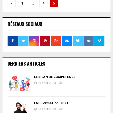
Pagination
1
…
4
5
des
publications
RÉSEAUX SOCIAUX
DERNIERS ARTICLES
LE BILAN DE COMPETENCE
30 août 2023
0
FNE-Formation -2023
30 août 2023
0