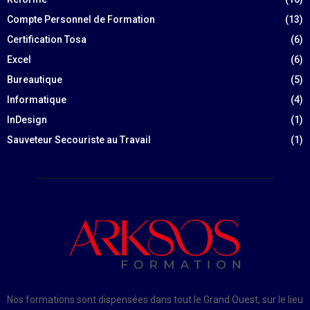
Compte Personnel de Formation
(13)
Certification Tosa
(6)
Excel
(6)
Bureautique
(5)
Informatique
(4)
InDesign
(1)
Sauveteur Secouriste au Travail
(1)
Nos formations sont dispensées dans tout le Grand Ouest, sur le lieu