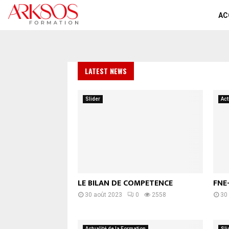
AC
LATEST NEWS
Slider
Act
LE BILAN DE COMPETENCE
FNE
30 août 2023
0
2558
30
Actualité de la Formation
Sli