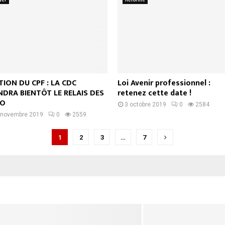
TION DU CPF : LA CDC
Loi Avenir professionnel :
NDRA BIENTÔT LE RELAIS DES
retenez cette date !
CO
3 octobre 2019
0
2584
 novembre 2019
0
2559
1
2
3
…
7