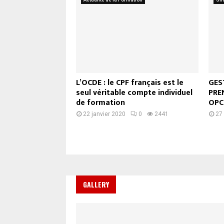
L’OCDE : le CPF français est le
GES
seul véritable compte individuel
PRE
de formation
OP
22 janvier 2020
0
2441
27
GALLERY