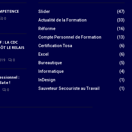
OMPETENCE
Slider
(47)
0
Actualité de la Formation
(33)
Réforme
(16)
Compte Personnel de Formation
(13)
 : LA CDC
Certification Tosa
(6)
ÔT LE RELAIS
Excel
(6)
019
0
Bureautique
(5)
Informatique
(4)
essionnel :
InDesign
(1)
date !
Sauveteur Secouriste au Travail
(1)
0