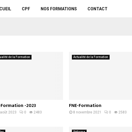
CUEIL
CPF
NOS FORMATIONS
CONTACT
ualité de la Formation
Actualité de la Formation
-Formation -2023
FNE-Formation
 août 2023
0
2483
8 novembre 2021
0
2583
der
Réforme